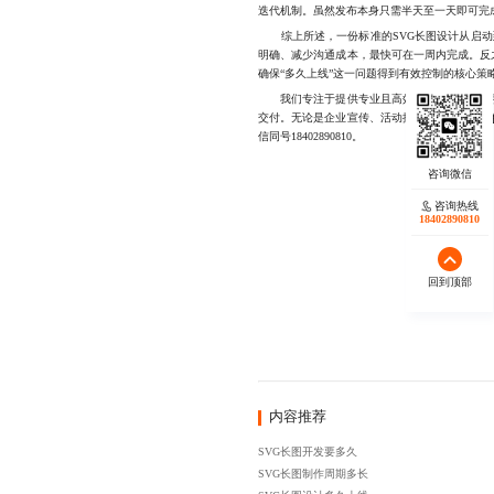
迭代机制。虽然发布本身只需半天至一天即可完
综上所述，一份标准的SVG长图设计从启动到
明确、减少沟通成本，最快可在一周内完成。反
确保“多久上线”这一问题得到有效控制的核心策
我们专注于提供专业且高效的SVG长图设计服
交付。无论是企业宣传、活动推广还是
数据可视
信同号18402890810。
咨询热线
18402890810
回到顶部
内容推荐
SVG长图开发要多久
SVG长图制作周期多长