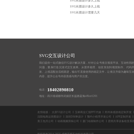
SVG长图设计多久上线
SVG长图设计多久上线
SVG长图设计需要几天
SVG交互设计公司
我们提供一站式微信SVG设计解决方案，针对公众号推文视觉平淡、互动性弱
问题，量身打造沉浸式交互效果。从需求梳理、创意策划到视觉制作、代码
发、上线适配全流程跟进，输出可直接使用的稳定文件，让推文升级为趣味互
内容，提升公众号内容质感与用户关注度。
18402890810
电话：
地址：四川省成都市武侯区长益路蓝海office1201
友情链接：
太原VI设计公司
玉林商业汇报PPT代做
郑州体感游戏定制开发
沈阳电商运营图设计
深圳DM单设计
预约小程序开发公司
APP定制开发
美工包月公司
动画视频剪辑公司
厦门动画制作公司
昆明共享设备租赁系
版权所有2014-2025 成都蓝橙互动科技有限公司