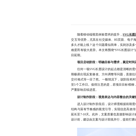
随着移动端视觉体验需求的提升，
SVG长
交互等优势，尤其在社交媒体、H5页面、电子
多久才能上线？这个问题看似简单，实则涉及多
难度而有较大差异。本文将围绕“SVG长图设
目延期。
项目启动阶段：明确目标与需求，奠定时间
任何一项SVG长图设计的起点都是清晰的需求
期极易出现反复修改、方向调整等问题，直接拉
交付格式等一目了然。一般情况下，该阶段耗时
至5个工作日。值得注意的是，若项目目标模糊
严重影响后续进度。
设计制作阶段：视觉表达与内容整合的关键
进入设计制作阶段后，设计师需根据前期需求
结构与富有节奏感的视觉引导，实现信息高效传
延长至7-10天。此外，文案质量也直接影响
设计前，建议由文案与设计双线并行，提前打磨