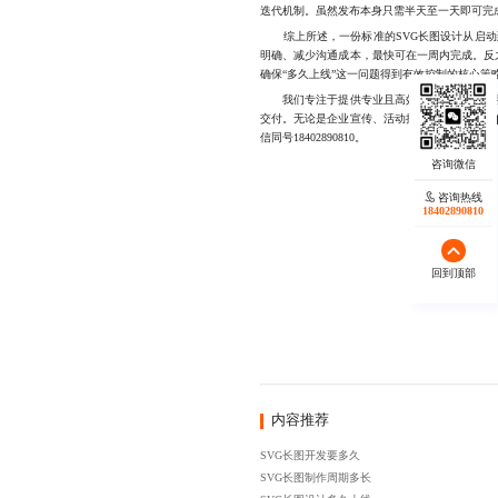
迭代机制。虽然发布本身只需半天至一天即可完
综上所述，一份标准的SVG长图设计从启动到
明确、减少沟通成本，最快可在一周内完成。反
确保“多久上线”这一问题得到有效控制的核心策
我们专注于提供专业且高效的SVG长图设计服
交付。无论是企业宣传、活动推广还是
数据可视
信同号18402890810。
咨询热线
18402890810
回到顶部
内容推荐
SVG长图开发要多久
SVG长图制作周期多长