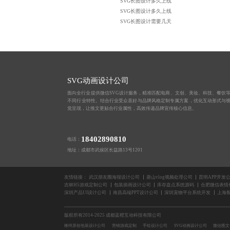
SVG长图设计多久上线
SVG长图设计多久上线
SVG长图设计需要几天
SVG动画设计公司
面向全行业提供微信SVG设计服务，精准匹配电商、文创、美妆、科技、餐饮
不同行业特性。结合行业受众喜好与品牌风格定制专属方案，优化互动形式与
觉呈现，让推文更贴合行业属性，高效传递品牌宣传核心信息。
18402890810
电话：
地址：成都市武侯区长益路13号1201
友情链接：
武汉朋友圈海报设计公司
唐山vlog视频处理公司
昆明APP开发
吉林H5游戏定制公司
包装插画设计公司
库存盘点系统源码
合肥微信表情
深圳产品UI设计公司
南昌高端PPT设计公司
深圳宠物平台系统开发
上海
版权所有2014-2025 成都蓝橙互动科技有限公司
柳州原创包装设计公司
营销游戏定制
手绘设计公司
SVG动画设计公司
微信图文