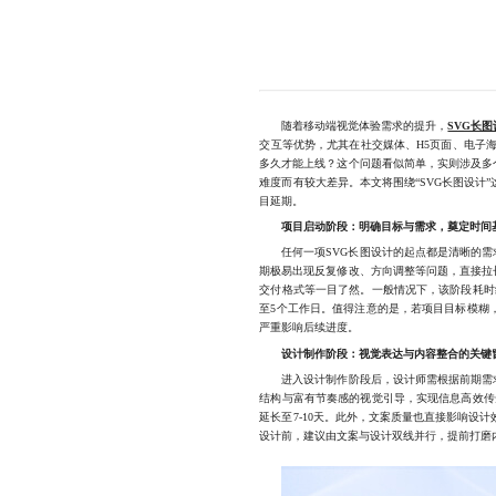
随着移动端视觉体验需求的提升，
SVG长
交互等优势，尤其在社交媒体、H5页面、电子
多久才能上线？这个问题看似简单，实则涉及多
难度而有较大差异。本文将围绕“SVG长图设
目延期。
项目启动阶段：明确目标与需求，奠定时间
任何一项SVG长图设计的起点都是清晰的需求
期极易出现反复修改、方向调整等问题，直接拉
交付格式等一目了然。一般情况下，该阶段耗时
至5个工作日。值得注意的是，若项目目标模糊
严重影响后续进度。
设计制作阶段：视觉表达与内容整合的关键
进入设计制作阶段后，设计师需根据前期需求
结构与富有节奏感的视觉引导，实现信息高效传
延长至7-10天。此外，文案质量也直接影响
设计前，建议由文案与设计双线并行，提前打磨